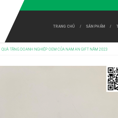
TRANG CHỦ
SẢN PHẨM
G QUÀ TẶNG DOANH NGHIỆP OEM CỦA NAM AN GIFT NĂM 2023