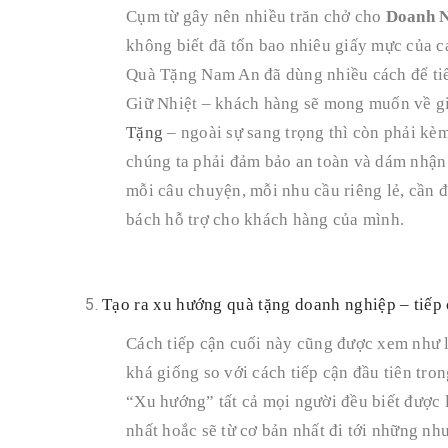
Cụm từ gây nên nhiều trăn chở cho
Doanh 
không biết đã tốn bao nhiêu giấy mực của c
Quà Tặng Nam An đã dùng nhiều cách để tiế
Giữ Nhiệt – khách hàng sẽ mong muốn về gi
Tặng
– ngoài sự sang trọng thì còn phải kè
chúng ta phải đảm bảo an toàn và dám nhậ
mỗi câu chuyện, mỗi nhu cầu riêng lẻ, cần 
bách hỗ trợ cho khách hàng của mình.
Tạo ra xu hướng quà tặng doanh nghiệp – tiếp 
Cách tiếp cận cuối này cũng được xem như l
khá giống so với cách tiếp cận đầu tiên tro
“Xu hướng” tất cả mọi người đều biết được l
nhất hoắc sẽ từ cơ bản nhất đi tới những n