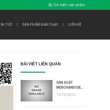
Tìm kiếm sản phẩm
TIN TỨC
SẢN PHẨM BÁN CHẠY
LIÊN HỆ
BÀI VIẾT LIÊN QUAN
SẢN XUẤT
MERCHANDISE
CHO SỰ KIỆN
14/10/2024