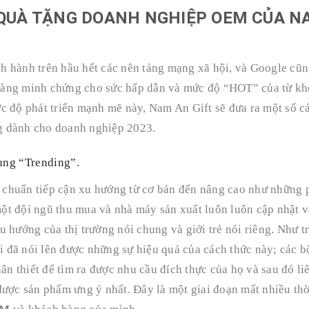
 QUÀ TẶNG DOANH NGHIỆP OEM CỦA N
nh hành
t
rên hầu hết các nên tảng mạng xã hội, và Google cũn
càng minh chứng cho sức hấp dẫn và mức độ “HOT” của từ kh
ức độ phát triển mạnh mẽ này, Nam An Gift sẽ đưa ra một số c
g dành cho doanh nghiệp
2023
.
vùng “Trending”
.
 chuẩn tiếp cận xu hướng từ cơ bản đến nâng cao như những
 một đội ngũ thu mua và nhà máy sản xuất luôn luôn cập nhật v
 hướng của thị trường nói chung và giới trẻ nói riêng. Như t
i đã nói lên được những sự hiệu quả của cách thức này; các b
ân thiết để tìm ra được nhu cầu đích thực của họ và sau đó li
được sản phẩm ưng ý nhất. Đây là một giai đoạn mất nhiều thờ