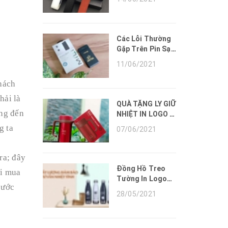
CẦU.
Các Lỗi Thường
Gặp Trên Pin Sạc
Dự Phòng Và
11/06/2021
Cách Khắc Phục.
hách
hải là
QUÀ TẶNG LY GIỮ
ng đến
NHIỆT IN LOGO -
CUNG CẤP LY GIỮ
g ta
07/06/2021
NHIỆT QUÀ
TẶNG GIÁ RẺ.
ra; đây
Đồng Hồ Treo
ới mua
Tường In Logo
bước
Làm Quà Tặng -
28/05/2021
Sản Phẩm Quà
Tặng Marketing
Hiệu Quả Cho