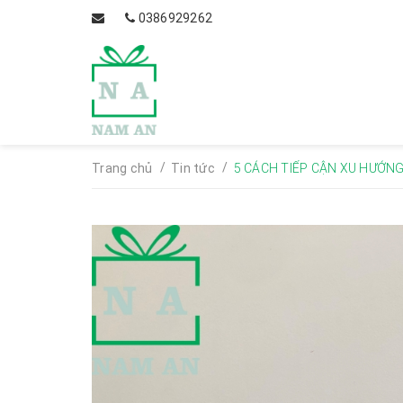
0386929262
/
/
Trang chủ
Tin tức
5 CÁCH TIẾP CẬN XU HƯỚN