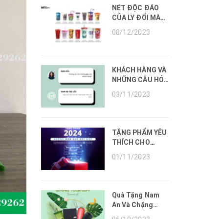
NÉT ĐỘC ĐÁO
CỦA LY ĐỔI MÀU
ĐẾN TỪ QUÀ
08/12/2023
TẶNG NAM AN
KHÁCH HÀNG VÀ
NHỮNG CÂU HỎI
THƯỜNG GẶP
03/11/2023
TẶNG PHẨM YÊU
THÍCH CHO
NHỮNG THÁNG
01/11/2023
CUỐI NĂM 2023
Quà Tặng Nam
An Và Chặng
Đường Phát