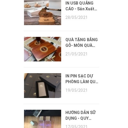
Doanh Nghiệp
IN USB QUẢNG
CÁO - Sản Xuất
Usb Quà Tặng Số
28/05/2021
Lượng Lớn.
QUÀ TẶNG BẰNG
GỖ- MÓN QUÀ
TẶNG DOANH
21/05/2021
NGHIỆP THÂN
THIỆN MÔI
TRƯỜNG.
IN PIN SẠC DỰ
PHÒNG LÀM QUÀ
TẶNG - SẠC DỰ
19/05/2021
PHÒNG CHÍNH
HÃNG.
HƯỚNG DẪN SỮ
DỤNG - QUY
ĐỊNH VỀ BẢO
17/05/2021