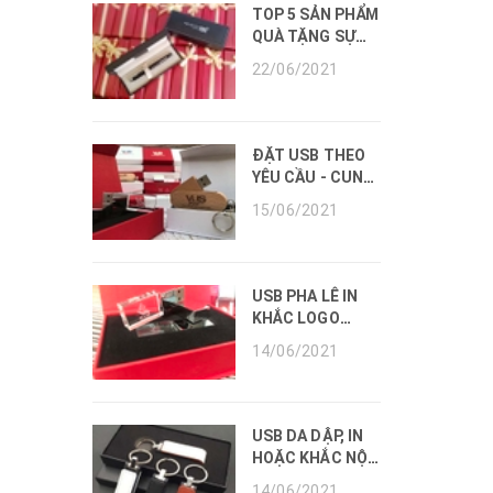
TOP 5 SẢN PHẨM
QUÀ TẶNG SỰ
KIỆN HOT NHẤT
22/06/2021
NĂM 2022.
ĐẶT USB THEO
YÊU CẦU - CUNG
CẤP VÀ IN, KHẮC
15/06/2021
USB
USB PHA LÊ IN
KHẮC LOGO
DOANH NGHIỆP
14/06/2021
GIÁ TẠI XƯỞNG.
USB DA DẬP, IN
HOẶC KHẮC NỘI
DUNG THEO YÊU
14/06/2021