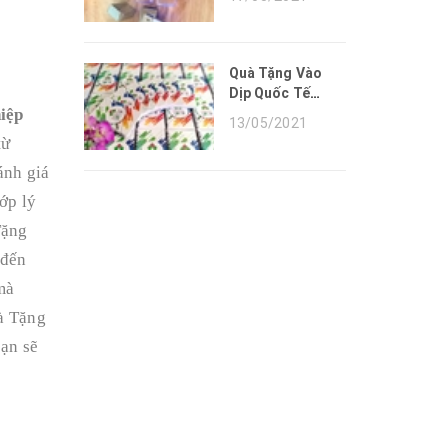
HÀNH CÁC SẢN
PHẨM QUÀ TẶNG
DO NAM AN GIFT
CUNG CẤP
Quà Tặng Vào
Dịp Quốc Tế
iệp
Thiếu Nhi
13/05/2021
từ
ánh giá
ớp lý
Tặng
 đến
mà
uà Tặng
ạn sẽ