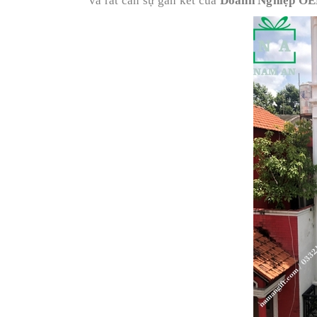
và rất cần sự gắn kết của
Doanh Nghiệp O