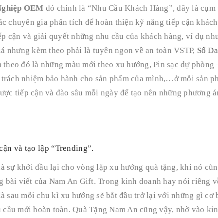
Nghiệp OEM
đó chính là “Nhu Cầu Khách Hàng”, đây là cụm 
ác chuyên gia phân tích để hoàn thiện kỹ năng tiếp cận khách
p cận và giải quyết những nhu cầu của khách hàng, ví dụ nh
á nhưng kèm theo phải là tuyên ngon về an toàn VSTP,
Sổ Da
m theo đó là những màu mới theo xu hướng, Pin sạc dự phòng 
n trách nhiệm bảo hành cho sản phẩm của mình,…ở mỗi sản p
được tiếp cận và đào sâu mỗi ngày để tạo nên những phương á
cận và tạo lập “Trending”.
à sự khởi đầu lại cho vòng lặp xu hướng quà tặng, khi nó cũn
ng bài viết của Nam An Gift. Trong kinh doanh hay nói riêng v
à sau mỗi chu kì xu hướng sẽ bắt đầu trở lại với những gì cơ 
hu cầu mới hoàn toàn. Quà Tặng Nam An cũng vậy, nhờ vào ki