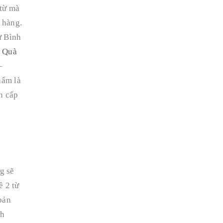
từ mà
 hàng.
ư Bình
 Quà
–
hẩm là
n cấp
g sẽ
ề 2 từ
bản
nh