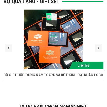
BỘ QUÀ TẶNG - GIFTSET
Liên hệ
BỘ GIFT HỘP ĐỰNG NAME CARD VÀ BÚT KIM LOẠI KHẮC LOGO
LÝ DO BẠN CHỌN NAMANGIFT