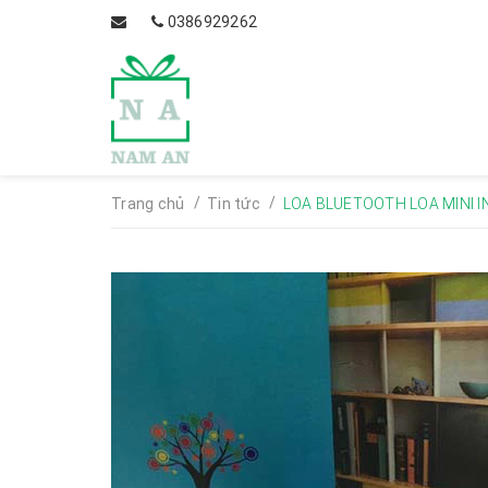
0386929262
/
/
Trang chủ
Tin tức
LOA BLUETOOTH LOA MINI 