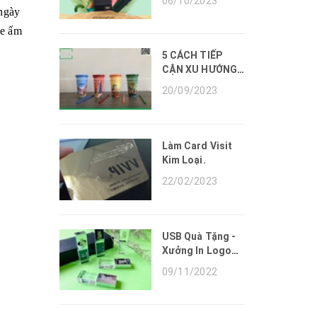
06/10/2023
Triển
 ngày
he ấm
5 CÁCH TIẾP
CẬN XU HƯỚNG
QUÀ TẶNG
20/09/2023
DOANH NGHIỆP
OEM CỦA NAM
AN GIFT NĂM
2023
Làm Card Visit
Kim Loại.
22/02/2023
USB Quà Tặng -
Xưởng In Logo
Lên Quà Tặng
09/11/2022
USB