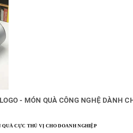
N LOGO - MÓN QUÀ CÔNG NGHỆ DÀNH C
N QUÀ CỰC THÚ VỊ CHO DOANH NGHIỆP