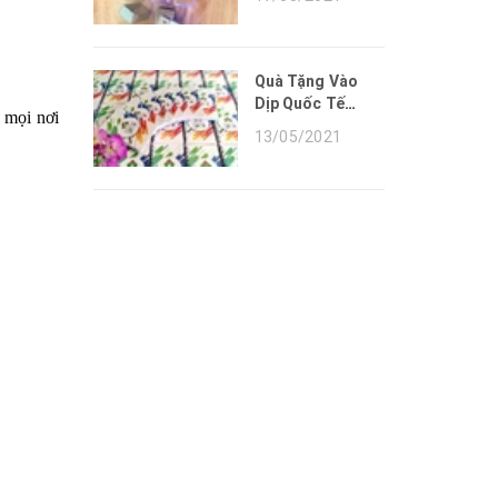
HÀNH CÁC SẢN
PHẨM QUÀ TẶNG
DO NAM AN GIFT
CUNG CẤP
Quà Tặng Vào
Dịp Quốc Tế
 mọi nơi
Thiếu Nhi
13/05/2021