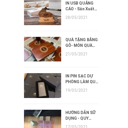
Doanh Nghiệp
IN USB QUẢNG
CÁO - Sản Xuất
Usb Quà Tặng Số
28/05/2021
Lượng Lớn.
QUÀ TẶNG BẰNG
GỖ- MÓN QUÀ
TẶNG DOANH
21/05/2021
NGHIỆP THÂN
THIỆN MÔI
TRƯỜNG.
IN PIN SẠC DỰ
PHÒNG LÀM QUÀ
TẶNG - SẠC DỰ
19/05/2021
PHÒNG CHÍNH
HÃNG.
HƯỚNG DẪN SỮ
DỤNG - QUY
ĐỊNH VỀ BẢO
17/05/2021