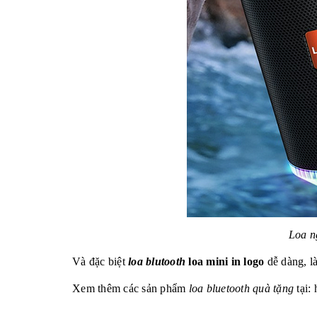
Loa n
Và đặc biệt
loa blutooth
loa mini in logo
dễ dàng, l
Xem thêm các sản phẩm
loa bluetooth quà tặng
tại: