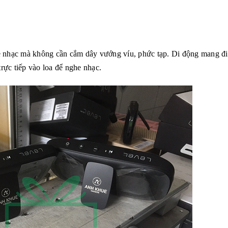
he nhạc mà không cần cắm dây vướng víu, phức tạp. Di động mang đi
rực tiếp vào loa để nghe nhạc.