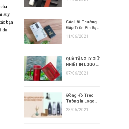
CẦU.
 của
ải suy
Các Lỗi Thường
tác bạn
Gặp Trên Pin Sạc
i du
Dự Phòng Và
11/06/2021
Cách Khắc Phục.
QUÀ TẶNG LY GIỮ
NHIỆT IN LOGO -
CUNG CẤP LY GIỮ
07/06/2021
NHIỆT QUÀ
TẶNG GIÁ RẺ.
Đồng Hồ Treo
Tường In Logo
Làm Quà Tặng -
28/05/2021
Sản Phẩm Quà
Tặng Marketing
Hiệu Quả Cho