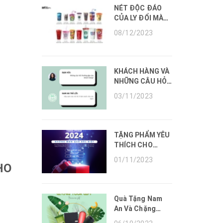
NÉT ĐỘC ĐÁO
CỦA LY ĐỔI MÀU
ĐẾN TỪ QUÀ
08/12/2023
TẶNG NAM AN
KHÁCH HÀNG VÀ
NHỮNG CÂU HỎI
THƯỜNG GẶP
03/11/2023
TẶNG PHẨM YÊU
THÍCH CHO
NHỮNG THÁNG
01/11/2023
CUỐI NĂM 2023
HO
Quà Tặng Nam
An Và Chặng
Đường Phát