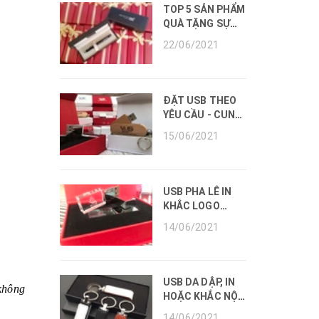
TOP 5 SẢN PHẨM
QUÀ TẶNG SỰ
KIỆN HOT NHẤT
22/06/2021
NĂM 2022.
ĐẶT USB THEO
YÊU CẦU - CUNG
CẤP VÀ IN, KHẮC
15/06/2021
USB
USB PHA LÊ IN
KHẮC LOGO
DOANH NGHIỆP
14/06/2021
GIÁ TẠI XƯỞNG.
USB DA DẬP, IN
không
HOẶC KHẮC NỘI
DUNG THEO YÊU
14/06/2021