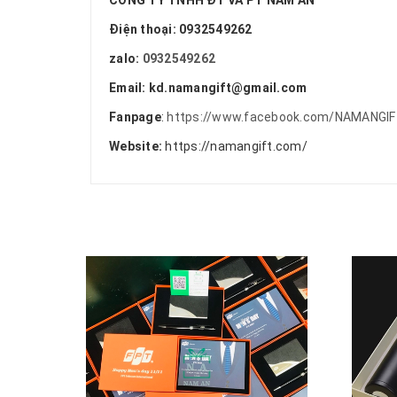
CÔNG TY TNHH ĐT VÀ PT NAM AN
Điện thoại: 0932549262
zalo:
0932549262
Email: kd.namangift@gmail.com
Fanpage
:
https://www.facebook.com/NAMANGIF
Website:
https://namangift.com/