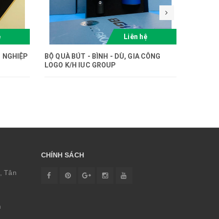
ệ
Liên hệ
 NGHIỆP
BỘ QUÀ BÚT - BÌNH - DÙ, GIA CÔNG
BỘ QUÀ 
LOGO K/H IUC GROUP
CHÍNH SÁCH
, Tân
m