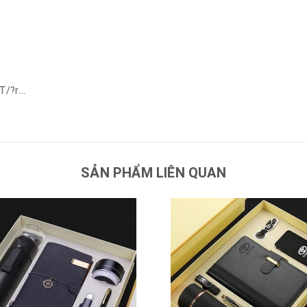
T/?r
...
SẢN PHẨM LIÊN QUAN