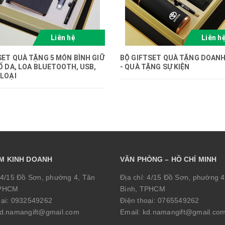
Liên hệ
Liên h
SET QUÀ TẶNG 5 MÓN BÌNH GIỮ
BỘ GIFTSET QUÀ TẶNG DOANH
SỔ DA, LOA BLUETOOTH, USB,
- QUÀ TẶNG SỰ KIỆN
 LOẠI
ỂM KINH DOANH
VĂN PHÒNG – HỒ CHÍ MINH
4/15 Đồ Sơn, phường 4, Tân
Địa chỉ:
4/15 Đồ Sơn, phường 4
TPHCM
Bình, TPHCM
oại:
0932549262
Điện thoại:
0765549262
d.namangift@gmail.com
Email:
kd.namangift@gmail.co