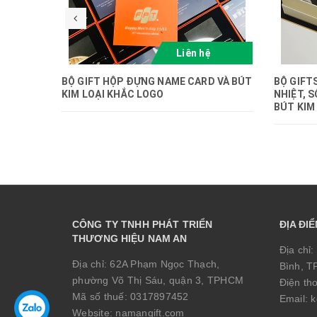
Liên hệ
BỘ GIFT HỘP ĐỰNG NAME CARD VÀ BÚT
BỘ GIFT
KIM LOẠI KHẮC LOGO
NHIỆT, 
BÚT KIM
CÔNG TY TNHH PHÁT TRIỂN
ĐỊA ĐI
THƯƠNG HIỆU NAM AN
Địa chỉ:
Địa chỉ:
62A Phạm Ngọc Thạch,
Bình, 
phường Võ Thị Sáu, quận 3, TPHCM
Điện th
Mã số thuế:
0317897452
Email:
k
Website:
namangift.com