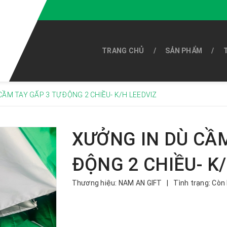
TRANG CHỦ
SẢN PHẨM
CẦM TAY GẤP 3 TỰ ĐỘNG 2 CHIỀU- K/H LEEDVIZ
XƯỞNG IN DÙ CẦM
ĐỘNG 2 CHIỀU- K
Thương hiệu:
NAM AN GIFT
|
Tình trạng:
Còn