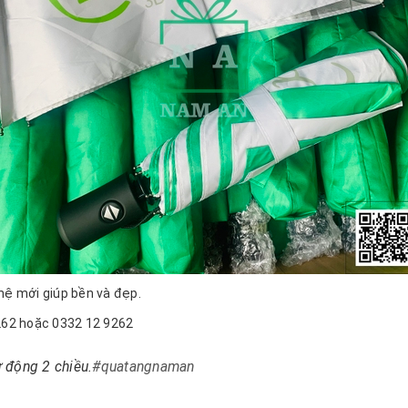
hệ mới giúp bền và đẹp.
9262 hoặc 0332 12 9262
 động 2 chiều.
#quatangnaman