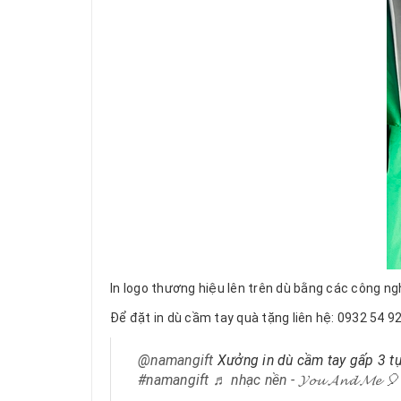
In logo thương hiệu lên trên dù bằng các công ng
Để đặt in dù cầm tay quà tặng liên hệ: 0932 54 
@namangift
Xưởng in dù cầm tay gấp 3 tự
#namangift
♬ nhạc nền - 𝓨𝓸𝓾 𝓐𝓷𝓭 𝓜𝓮 🎈