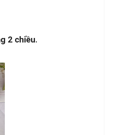
g 2 chiều
.