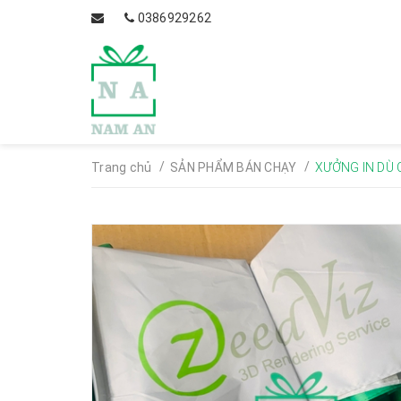
0386929262
/
/
Trang chủ
SẢN PHẨM BÁN CHẠY
XƯỞNG IN DÙ 