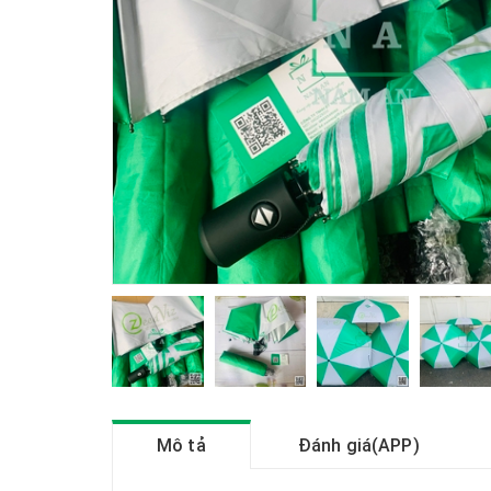
Mô tả
Đánh giá(APP)