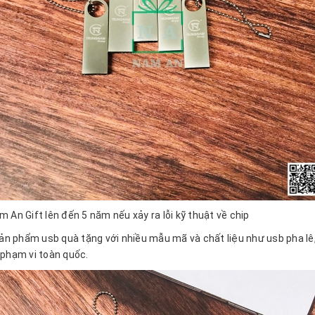
 An Gift lên đến 5 năm nếu xảy ra lỗi kỹ thuật về chip
phẩm usb quà tặng với nhiều mẫu mã và chất liệu như usb pha lê, us
n phạm vi toàn quốc.