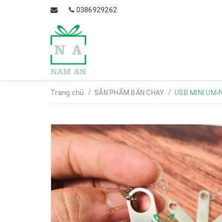
0386929262
/
/
Trang chủ
SẢN PHẨM BÁN CHẠY
USB MINI UM-