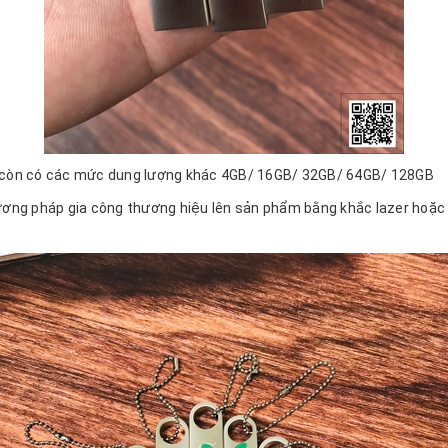
ra còn có các mức dung lượng khác 4GB/ 16GB/ 32GB/ 64GB/ 128GB
hương pháp gia công thương hiệu lên sản phẩm bằng khắc lazer hoặc 