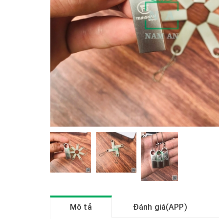
Mô tả
Đánh giá(APP)