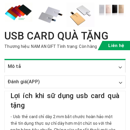
USB CARD QUÀ TẶNG
Liên hệ
Thương hiệu:
NAM AN GIFT
Tình trạng:
Còn hàng
Mô tả
Đánh giá(APP)
Lợi ích khi sữ dụng usb card quà
tặng
- Usb thẻ card chỉ dày 2 mm bắt chước hoàn hảo một
thẻ tín dụng thực sự chỉ dày hơn một chút so với thẻ
ngân hàng tiêu chuẩn. Chúng vừa vặn rất thoải mái vào