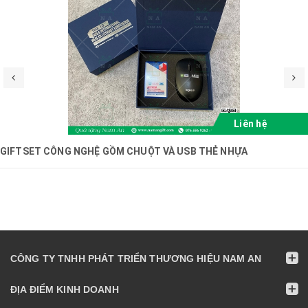
Liên hệ
GIFTSET CÔNG NGHỆ GỒM CHUỘT VÀ USB THẺ NHỰA
CÔNG TY TNHH PHÁT TRIỂN THƯƠNG HIỆU NAM AN
ĐỊA ĐIỂM KINH DOANH