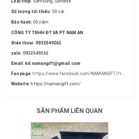
Loại chip:
Samsung, Sandisk
Số lượng tối thiểu:
50 cái
Bảo hành:
05 năm
CÔNG TY TNHH ĐT VÀ PT NAM AN
Điện thoại: 0932549262
zalo:
0932549262
Email: kd.namangift@gmail.com
Fan page
:
https://www.facebook.com/NAMANGIFT/?r
...
Website:
https://namangift.com/
SẢN PHẨM LIÊN QUAN