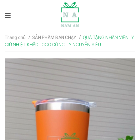
/
/
Trang chủ
SẢN PHẨM BÁN CHẠY
QUÀ TẶNG NHÂN VIÊN LY
GIỮ NHIỆT KHẮC LOGO CÔNG TY NGUYỄN SIÊU