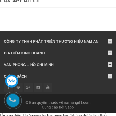
CHẶN GIẤY PHA LÊ 001
CÔNG TY TNHH PHÁT TRIỂN THƯƠNG HIỆU NAM AN
ĐỊA ĐIỂM KINH DOANH
VĂN PHÒNG – HỒ CHÍ MINH
CHÍNH SÁCH
© Bản quyền thuộc về namangift.com
Cung cấp bởi
Sapo
Lỗi giao diện: file 'snippets/fix-menu.bwt' không được tìm thấy