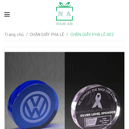
/
/
Trang chủ
CHẶN GIẤY PHA LÊ
CHẶN GIẤY PHA LÊ 002