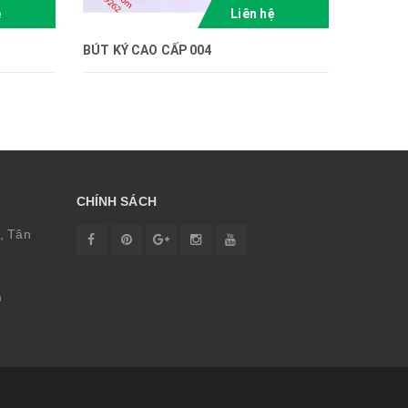
ệ
Liên hệ
BÚT KÝ CAO CẤP 004
BÚT KÝ 
CHÍNH SÁCH
, Tân
m