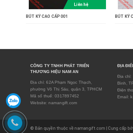
Liên hệ
BÚT KÝ CAO CẤP 001
BÚT KÝ 
CÔNG TY TNHH PHÁT TRIỂN
ĐỊA ĐI
THƯƠNG HIỆU NAM AN
Địa chỉ:
Địa chỉ:
62A Phạm Ngọc Thạch,
Bình, 
phường Võ Thị Sáu, quận 3, TPHCM
Điện th
Mã số thuế:
0317897452
Email:
k
Website:
namangift.com
© Bản quyền thuộc về namangift.com
|
Cung cấp bở