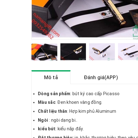
Mô tả
Đánh giá(APP)
Dòng sản phẩm
: bút ký cao cấp Picasso
Màu sắc
: Đen khoen vàng đồng.
Chất liệu thân
: Hợp kim phủ Aluminum
Ngòi
: ngòi dạng bi..
kiểu bút:
kiểu nắp đẩy.
Đặt thương hiệu:
in, khắc thương hiệu theo yêu 