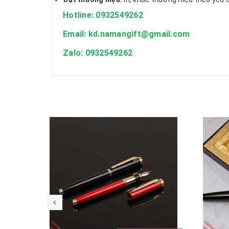
Hotline: 0932549262
Email: kd.namangift@gmail.com
Zalo: 0932549262