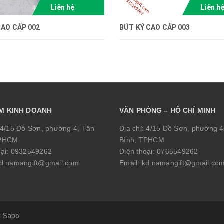
Liên hệ
Liên h
CAO CẤP 002
BÚT KÝ CAO CẤP 003
ỂM KINH DOANH
VĂN PHÒNG – HỒ CHÍ MINH
4/15 Đồ Sơn, phường 4, Tân
Địa chỉ:
4/15 Đồ Sơn, phường 4
TPHCM
Bình, TPHCM
oại:
0932549262
Điện thoại:
0765549262
d.namangift@gmail.com
Email:
kd.namangift@gmail.co
i
Sapo