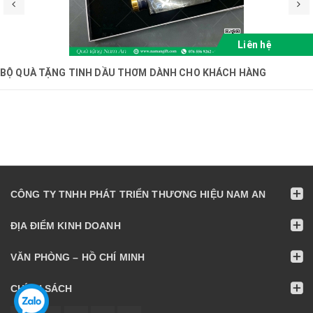
Liên hệ
BỘ QUÀ TẶNG TINH DẦU THƠM DÀNH CHO KHÁCH HÀNG
CÔNG TY TNHH PHÁT TRIỂN THƯƠNG HIỆU NAM AN
ĐỊA ĐIỂM KINH DOANH
VĂN PHÒNG – HỒ CHÍ MINH
CHÍNH SÁCH