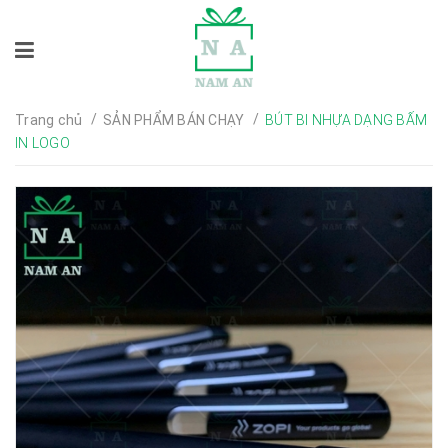
/
/
Trang chủ
SẢN PHẨM BÁN CHẠY
BÚT BI NHỰA DẠNG BẤM
IN LOGO