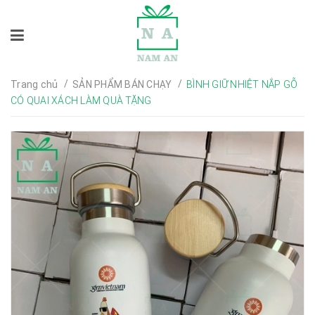
/
/
Trang chủ
SẢN PHẨM BÁN CHẠY
BÌNH GIỮ NHIỆT NẮP GỖ
CÓ QUAI XÁCH LÀM QUÀ TẶNG