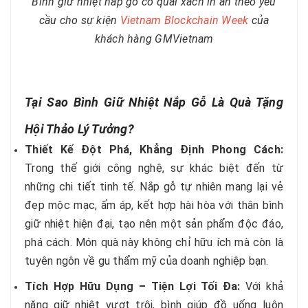
Bình giữ nhiệt nắp gỗ có quai xách in ấn theo yêu
cầu cho sự kiện
Vietnam Blockchain Week
của
khách hàng GMVietnam
Tại Sao Bình Giữ Nhiệt Nắp Gỗ Là Quà Tặng
Hội Thảo Lý Tưởng?
Thiết Kế Đột Phá, Khẳng Định Phong Cách:
Trong thế giới công nghệ, sự khác biệt đến từ
những chi tiết tinh tế. Nắp gỗ tự nhiên mang lại vẻ
đẹp mộc mạc, ấm áp, kết hợp hài hòa với thân bình
giữ nhiệt hiện đại, tạo nên một sản phẩm độc đáo,
phá cách. Món quà này không chỉ hữu ích mà còn là
tuyên ngôn về gu thẩm mỹ của doanh nghiệp bạn.
Tích Hợp Hữu Dụng – Tiện Lợi Tối Đa:
Với khả
năng giữ nhiệt vượt trội, bình giúp đồ uống luôn